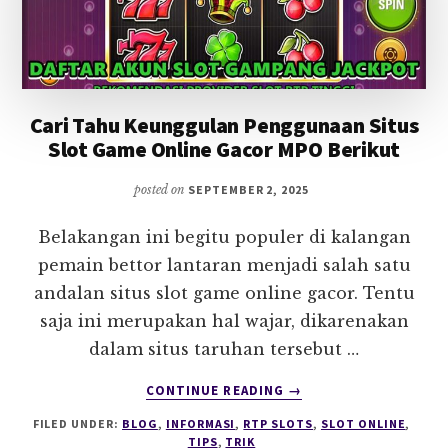
RESMI
DAN
AMAN
Cari Tahu Keunggulan Penggunaan Situs
Slot Game Online Gacor MPO Berikut
posted on
SEPTEMBER 2, 2025
Belakangan ini begitu populer di kalangan
pemain bettor lantaran menjadi salah satu
andalan situs slot game online gacor. Tentu
saja ini merupakan hal wajar, dikarenakan
dalam situs taruhan tersebut …
ABOUT
CONTINUE READING
→
CARI
FILED UNDER:
BLOG
,
INFORMASI
,
RTP SLOTS
,
SLOT ONLINE
,
TAHU
TIPS
,
TRIK