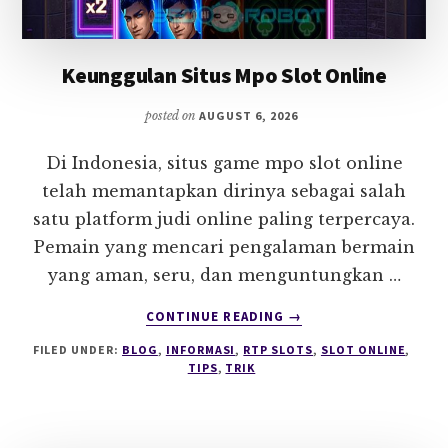
Keunggulan Situs Mpo Slot Online
posted on
AUGUST 6, 2026
Di Indonesia, situs game mpo slot online
telah memantapkan dirinya sebagai salah
satu platform judi online paling terpercaya.
Pemain yang mencari pengalaman bermain
yang aman, seru, dan menguntungkan …
ABOUT
CONTINUE READING
→
KEUNGGULAN
FILED UNDER:
BLOG
,
INFORMASI
,
RTP SLOTS
,
SLOT ONLINE
,
SITUS
TIPS
,
TRIK
MPO
SLOT
ONLINE