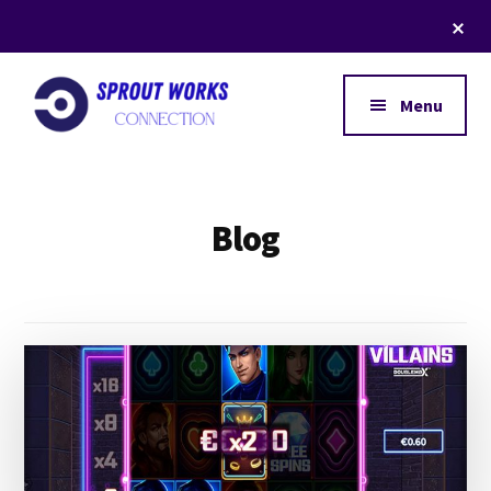
Skip
Cl
to
To
Additional
Ba
main
content
menu
Menu
Sprout
Seluruh
Works
Informasi
Connection
Mengenai
Blog
Situs
Judi
Online
2022