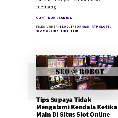
memang …
ABOUT
CONTINUE READING
→
GAME
FILED UNDER:
BLOG
,
INFORMASI
,
RTP SLOTS
,
SLOT
SLOT ONLINE
,
TIPS
,
TRIK
ONLINE
TERBAIK
DARI
PROVIDER
PLAYTECH
Tips Supaya Tidak
Mengalami Kendala Ketika
Main Di Situs Slot Online