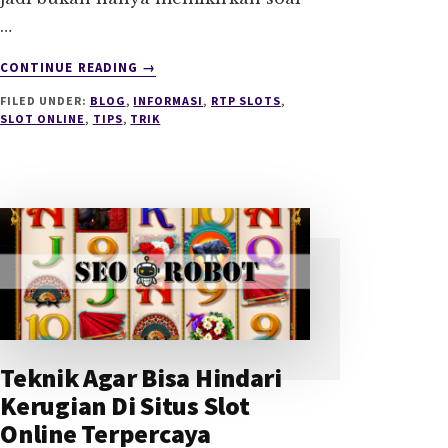
…
ABOUT
CONTINUE READING
→
TIPS
FILED UNDER:
BLOG
,
INFORMASI
,
RTP SLOTS
,
AGAR
SLOT ONLINE
,
TIPS
,
TRIK
AKUN
DI
SITUS
SLOT
ONLINE
TERPERCAYA
LEBIH
AMAN
Teknik Agar Bisa Hindari
Kerugian Di Situs Slot
Online Terpercaya