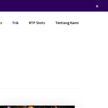
Clos
Top
Bann
ps
Trik
RTP Slots
Tentang Kami