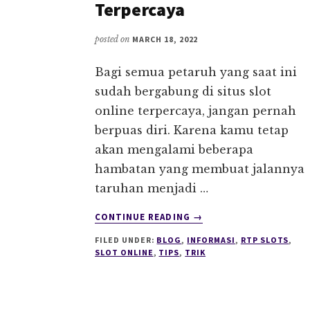
Terpercaya
posted on
MARCH 18, 2022
Bagi semua petaruh yang saat ini
sudah bergabung di situs slot
online terpercaya, jangan pernah
berpuas diri. Karena kamu tetap
akan mengalami beberapa
hambatan yang membuat jalannya
taruhan menjadi …
ABOUT
CONTINUE READING
→
TIPS
FILED UNDER:
BLOG
,
INFORMASI
,
RTP SLOTS
,
SUPAYA
SLOT ONLINE
,
TIPS
,
TRIK
TIDAK
MENGALAMI
KENDALA
KETIKA