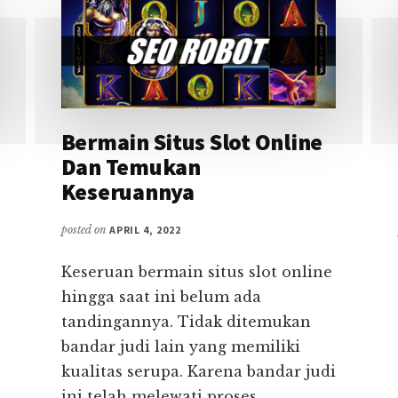
Bermain Situs Slot Online
Dan Temukan
Keseruannya
posted on
APRIL 4, 2022
Keseruan bermain situs slot online
hingga saat ini belum ada
tandingannya. Tidak ditemukan
bandar judi lain yang memiliki
kualitas serupa. Karena bandar judi
ini telah melewati proses