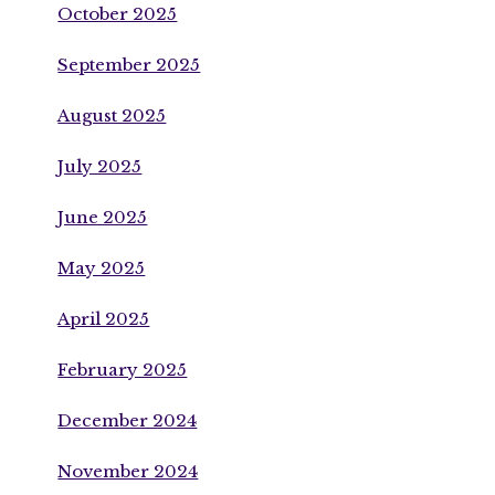
October 2025
September 2025
August 2025
July 2025
June 2025
May 2025
April 2025
February 2025
December 2024
November 2024