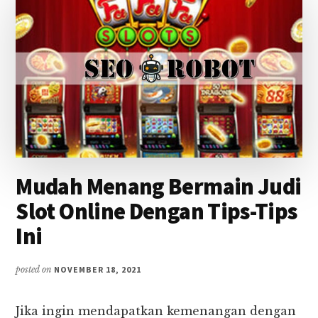
Mudah Menang Bermain Judi
Slot Online Dengan Tips-Tips
Ini
posted on
NOVEMBER 18, 2021
Jika ingin mendapatkan kemenangan dengan