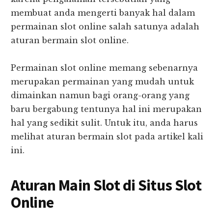
membuat anda mengerti banyak hal dalam
permainan slot online salah satunya adalah
aturan bermain slot online.
Permainan slot online memang sebenarnya
merupakan permainan yang mudah untuk
dimainkan namun bagi orang-orang yang
baru bergabung tentunya hal ini merupakan
hal yang sedikit sulit. Untuk itu, anda harus
melihat aturan bermain slot pada artikel kali
ini.
Aturan Main Slot di Situs Slot
Online