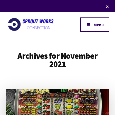
Skip
Skip
Cl
to
to
To
Additional
Ba
main
primary
content
sidebar
menu
Menu
Sprout
Seluruh
Works
Informasi
Connection
Mengenai
Archives for November
Situs
2021
Judi
Online
2022