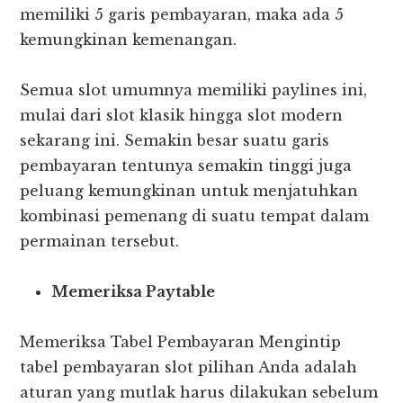
memiliki 5 garis pembayaran, maka ada 5
kemungkinan kemenangan.
Semua slot umumnya memiliki paylines ini,
mulai dari slot klasik hingga slot modern
sekarang ini. Semakin besar suatu garis
pembayaran tentunya semakin tinggi juga
peluang kemungkinan untuk menjatuhkan
kombinasi pemenang di suatu tempat dalam
permainan tersebut.
Memeriksa Paytable
Memeriksa Tabel Pembayaran Mengintip
tabel pembayaran slot pilihan Anda adalah
aturan yang mutlak harus dilakukan sebelum