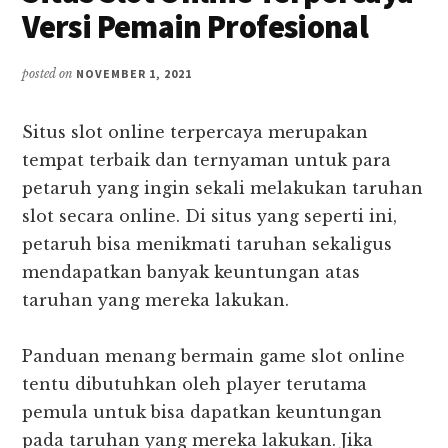
Versi Pemain Profesional
posted on
NOVEMBER 1, 2021
Situs slot online terpercaya merupakan
tempat terbaik dan ternyaman untuk para
petaruh yang ingin sekali melakukan taruhan
slot secara online. Di situs yang seperti ini,
petaruh bisa menikmati taruhan sekaligus
mendapatkan banyak keuntungan atas
taruhan yang mereka lakukan.
Panduan menang bermain game slot online
tentu dibutuhkan oleh player terutama
pemula untuk bisa dapatkan keuntungan
pada taruhan yang mereka lakukan. Jika