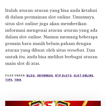
Itulah aturan-aturan yang bisa anda ketahui
di dalam permainan slot online. Umumnya,
situs slot online juga akan memberikan
informasi mengenai aturan-aturan yang ada
dalam slot online. Namun memang beberapa
pemain baru masih belum paham dengan
aturan yang dibuat oleh situs tersebut. Dan
untuk itu, anda bisa melihat berbagai aturan
main slot di atas.
FILED UNDER:
BLOG
,
INFORMASI
,
RTP SLOTS
,
SLOT ONLINE
,
TIPS
,
TRIK