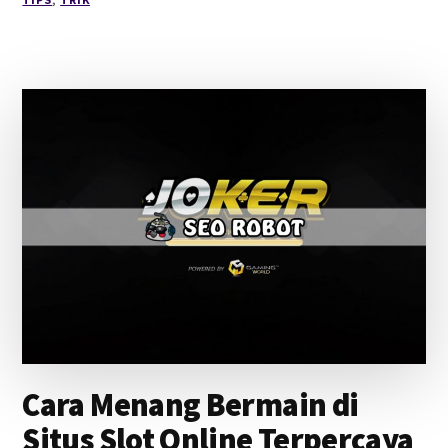
Cara Menang Bermain di
Situs Slot Online Terpercaya