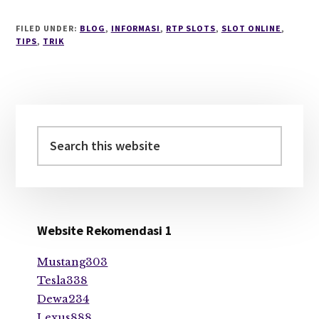
FILED UNDER:
BLOG
,
INFORMASI
,
RTP SLOTS
,
SLOT ONLINE
,
TIPS
,
TRIK
Primary
Sidebar
Search
this
website
Website Rekomendasi 1
Mustang303
Tesla338
Dewa234
Lexus888