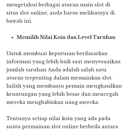
mengetahui berbagai aturan main slot di
situs slot online, anda harus melihatnya di
bawah ini.
Memilih Nilai Koin dan Level Taruhan
Untuk membuat keputusan berdasarkan
informasi yang lebih baik saat menyesuaikan
jumlah taruhan Anda adalah salah satu
aturan terpenting dalam memainkan slot.
Inilah yang membantu pemain menghasilkan
keuntungan yang lebih besar dan mencegah
mereka menghabiskan uang mereka.
Tentunya setiap nilai koin yang ada pada
suatu permainan slot online berbeda antara