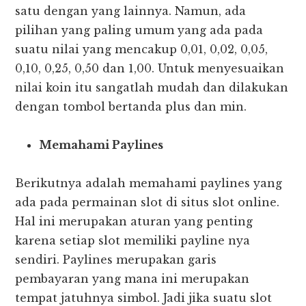
satu dengan yang lainnya. Namun, ada
pilihan yang paling umum yang ada pada
suatu nilai yang mencakup 0,01, 0,02, 0,05,
0,10, 0,25, 0,50 dan 1,00. Untuk menyesuaikan
nilai koin itu sangatlah mudah dan dilakukan
dengan tombol bertanda plus dan min.
Memahami Paylines
Berikutnya adalah memahami paylines yang
ada pada permainan slot di situs slot online.
Hal ini merupakan aturan yang penting
karena setiap slot memiliki payline nya
sendiri. Paylines merupakan garis
pembayaran yang mana ini merupakan
tempat jatuhnya simbol. Jadi jika suatu slot