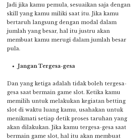
Jadi jika kamu pemula, sesuaikan saja dengan
skill yang kamu miliki saat itu. Jika kamu
bertaruh langsung dengan modal dalam
jumlah yang besar, hal itu justru akan
membuat kamu merugi dalam jumlah besar
pula.
Jangan Tergesa-gesa
Dan yang ketiga adalah tidak boleh tergesa-
gesa saat bermain game slot. Ketika kamu
memilih untuk melakukan kegiatan betting
slot di waktu luang kamu, usahakan untuk
menikmati setiap detik proses taruhan yang
akan dilakukan. Jika kamu tergesa-gesa saat
bermain game slot, hal itu akan membuat