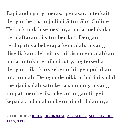
Bagi anda yang merasa penasaran terkait
dengan bermain judi di Situs Slot Online
Terbaik sudah semestinya anda melakukan
pendaftaran di situs berikut. Dengan
terdapatnya beberapa kemudahan yang
disediakan oleh situs ini bisa memudahkan
anda untuk meraih ciput yang tersedia
dengan nilai kurs sebesar hingga puluhan
juta rupiah. Dengan demikian, hal ini sudah
menjadi salah satu kerja sampingan yang
sangat memberikan keuntungan tinggi
kepada anda dalam bermain di dalamnya.
FILED UNDER:
BLOG
,
INFORMASI
,
RTP SLOTS
,
SLOT ONLINE
,
TIPS
,
TRIK