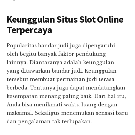
Keunggulan Situs Slot Online
Terpercaya
Popularitas bandar judi juga dipengaruhi
oleh begitu banyak faktor pendukung
lainnya. Diantaranya adalah keunggulan
yang ditawarkan bandar judi. Keunggulan
tersebut membuat permainan judi terasa
berbeda. Tentunya juga dapat mendatangkan
kesempatan menang paling baik. Dari hal itu,
Anda bisa menikmati waktu luang dengan
maksimal. Sekaligus menemukan sensasi baru
dan pengalaman tak terlupakan.