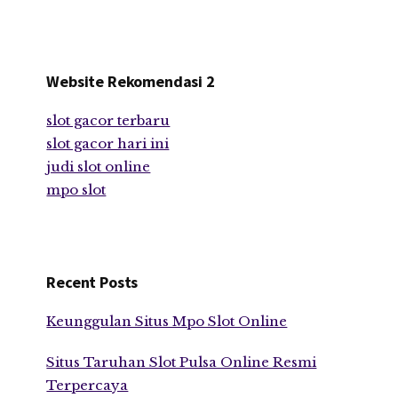
Website Rekomendasi 2
slot gacor terbaru
slot gacor hari ini
judi slot online
mpo slot
Recent Posts
Keunggulan Situs Mpo Slot Online
Situs Taruhan Slot Pulsa Online Resmi
Terpercaya