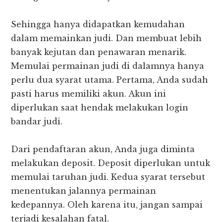
Sehingga hanya didapatkan kemudahan
dalam memainkan judi. Dan membuat lebih
banyak kejutan dan penawaran menarik.
Memulai permainan judi di dalamnya hanya
perlu dua syarat utama. Pertama, Anda sudah
pasti harus memiliki akun. Akun ini
diperlukan saat hendak melakukan login
bandar judi.
Dari pendaftaran akun, Anda juga diminta
melakukan deposit. Deposit diperlukan untuk
memulai taruhan judi. Kedua syarat tersebut
menentukan jalannya permainan
kedepannya. Oleh karena itu, jangan sampai
terjadi kesalahan fatal.