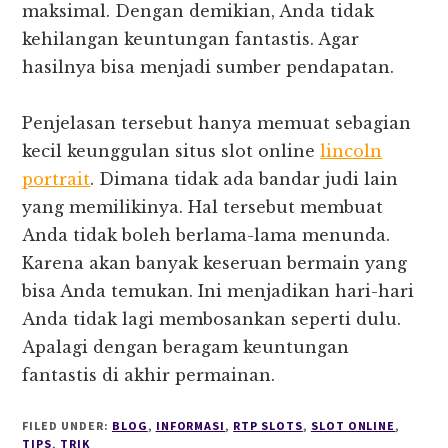
maksimal. Dengan demikian, Anda tidak
kehilangan keuntungan fantastis. Agar
hasilnya bisa menjadi sumber pendapatan.
Penjelasan tersebut hanya memuat sebagian
kecil keunggulan situs slot online
lincoln
portrait
. Dimana tidak ada bandar judi lain
yang memilikinya. Hal tersebut membuat
Anda tidak boleh berlama-lama menunda.
Karena akan banyak keseruan bermain yang
bisa Anda temukan. Ini menjadikan hari-hari
Anda tidak lagi membosankan seperti dulu.
Apalagi dengan beragam keuntungan
fantastis di akhir permainan.
FILED UNDER:
BLOG
,
INFORMASI
,
RTP SLOTS
,
SLOT ONLINE
,
TIPS
,
TRIK