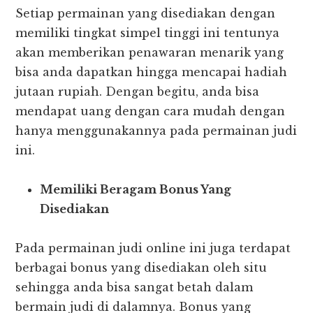
Setiap permainan yang disediakan dengan
memiliki tingkat simpel tinggi ini tentunya
akan memberikan penawaran menarik yang
bisa anda dapatkan hingga mencapai hadiah
jutaan rupiah. Dengan begitu, anda bisa
mendapat uang dengan cara mudah dengan
hanya menggunakannya pada permainan judi
ini.
Memiliki Beragam Bonus Yang
Disediakan
Pada permainan judi online ini juga terdapat
berbagai bonus yang disediakan oleh situ
sehingga anda bisa sangat betah dalam
bermain judi di dalamnya. Bonus yang