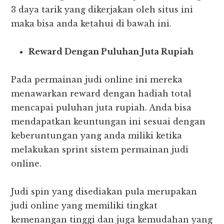
3 daya tarik yang dikerjakan oleh situs ini
maka bisa anda ketahui di bawah ini.
Reward Dengan Puluhan Juta Rupiah
Pada permainan judi online ini mereka
menawarkan reward dengan hadiah total
mencapai puluhan juta rupiah. Anda bisa
mendapatkan keuntungan ini sesuai dengan
keberuntungan yang anda miliki ketika
melakukan sprint sistem permainan judi
online.
Judi spin yang disediakan pula merupakan
judi online yang memiliki tingkat
kemenangan tinggi dan juga kemudahan yang