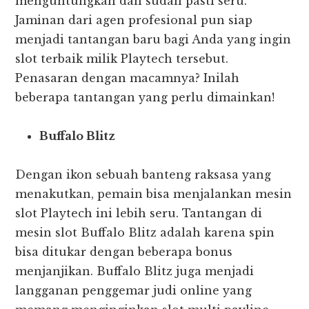
menguntungkan dan sudah pasti seru.
Jaminan dari agen profesional pun siap
menjadi tantangan baru bagi Anda yang ingin
slot terbaik milik Playtech tersebut.
Penasaran dengan macamnya? Inilah
beberapa tantangan yang perlu dimainkan!
Buffalo Blitz
Dengan ikon sebuah banteng raksasa yang
menakutkan, pemain bisa menjalankan mesin
slot Playtech ini lebih seru. Tantangan di
mesin slot Buffalo Blitz adalah karena spin
bisa ditukar dengan beberapa bonus
menjanjikan. Buffalo Blitz juga menjadi
langganan penggemar judi online yang