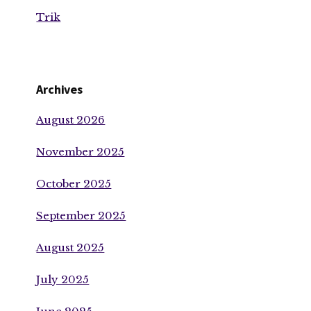
Trik
Archives
August 2026
November 2025
October 2025
September 2025
August 2025
July 2025