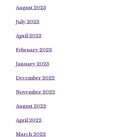
August 2023
July 2023
April 2023
February 2023
January 2023
December 2022
November 2022
August 2022
April 2022
March 2022