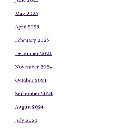
June 2025
May 2025
April 2025
February 2025
December 2024
November 2024
October 2024
September 2024
August 2024
July 2024