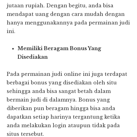
jutaan rupiah. Dengan begitu, anda bisa
mendapat uang dengan cara mudah dengan
hanya menggunakannya pada permainan judi
ini.
Memiliki Beragam Bonus Yang
Disediakan
Pada permainan judi online ini juga terdapat
berbagai bonus yang disediakan oleh situ
sehingga anda bisa sangat betah dalam
bermain judi di dalamnya. Bonus yang
diberikan pun beragam hingga bisa anda
dapatkan setiap harinya tergantung ketika
anda melakukan login ataupun tidak pada
situs tersebut.