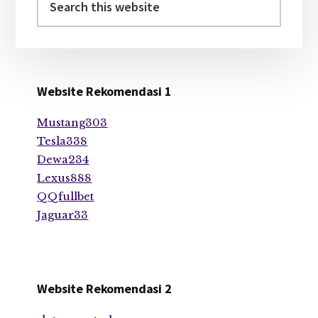
Sidebar
this
website
Website Rekomendasi 1
Mustang303
Tesla338
Dewa234
Lexus888
QQfullbet
Jaguar33
Website Rekomendasi 2