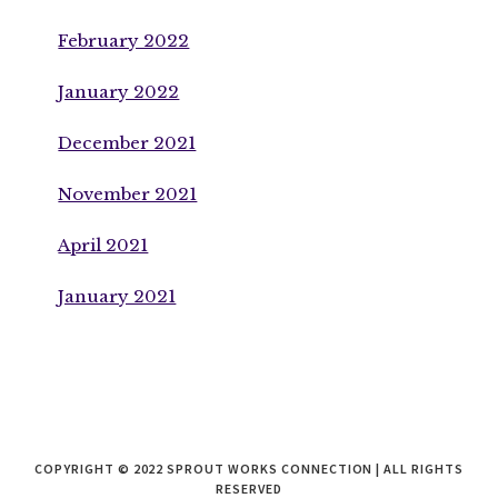
February 2022
January 2022
December 2021
November 2021
April 2021
January 2021
COPYRIGHT © 2022 SPROUT WORKS CONNECTION | ALL RIGHTS
RESERVED