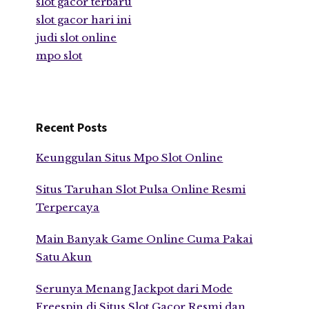
slot gacor terbaru
slot gacor hari ini
judi slot online
mpo slot
Recent Posts
Keunggulan Situs Mpo Slot Online
Situs Taruhan Slot Pulsa Online Resmi
Terpercaya
Main Banyak Game Online Cuma Pakai
Satu Akun
Serunya Menang Jackpot dari Mode
Freespin di Situs Slot Gacor Resmi dan