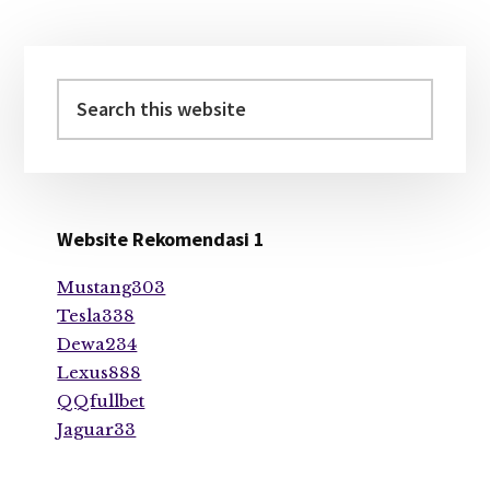
Primary
Sidebar
Search
this
website
Website Rekomendasi 1
Mustang303
Tesla338
Dewa234
Lexus888
QQfullbet
Jaguar33