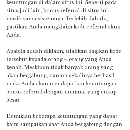
keuntungan di dalam situs ini. Seperti pada
situs judi lain, bonus referral di situs ini
masih sama sistemnya. Terlebih dahulu,
pastikan Anda mengklaim kode referral akun
Anda.
Apabila sudah diklaim, silahkan bagikan kode
tersebut kepada orang – orang yang Anda
kenali. Meskipun tidak banyak orang yang
akan bergabung, namun sekalinya berhasil
maka Anda akan mendapatkan keuntungan
bonus referral dengan nominal yang cukup
besar.
Demikian beberapa keuntungan yang dapat
kami sampaikan saat Anda bergabung dengan