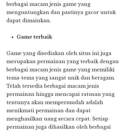
berbagai macam jenis game yang
menguntungkan dan pastinya gacor untuk
dapat dimainkan.
Game terbaik
Game yang disediakan oleh situs ini juga
merupakan permainan yang terbaik dengan
berbagai macam jenis game yang memiliki
tema-tema yang sangat unik dan beragam.
Telah tersedia berbagai macam jenis
permainan hingga mencapai ratusan yang
tentunya akan mempermudah adalah
menikmati permainan dan dapat
menghasilkan uang secara cepat. Setiap
permainan juga dihasilkan oleh berbagai