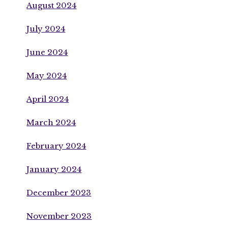
August 2024
July 2024
June 2024
May 2024
April 2024
March 2024
February 2024
January 2024
December 2023
November 2023