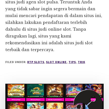
situs judi agen slot pulsa. Teruntuk Anda
yang tidak sabar ingin segera bermain dan
mulai mencari pendapatan di dalam situs ini,
silahkan lakukan pendaftaran terlebih
dahulu di situs judi online slot. Tanpa
diragukan lagi, situs yang kami
rekomendasikan ini adalah situs judi slot
terbaik dan terpercaya.
FILED UNDER:
RTP SLOTS
,
SLOT ONLINE
,
TIPS
,
TRIK