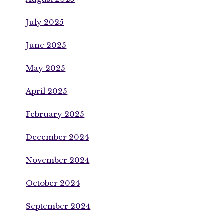
July 2025
June 2025
May 2025
April 2025
February 2025
December 2024
November 2024
October 2024
September 2024