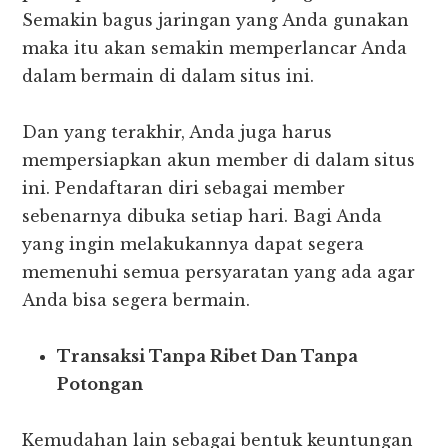
Semakin bagus jaringan yang Anda gunakan
maka itu akan semakin memperlancar Anda
dalam bermain di dalam situs ini.
Dan yang terakhir, Anda juga harus
mempersiapkan akun member di dalam situs
ini. Pendaftaran diri sebagai member
sebenarnya dibuka setiap hari. Bagi Anda
yang ingin melakukannya dapat segera
memenuhi semua persyaratan yang ada agar
Anda bisa segera bermain.
Transaksi Tanpa Ribet Dan Tanpa
Potongan
Kemudahan lain sebagai bentuk keuntungan