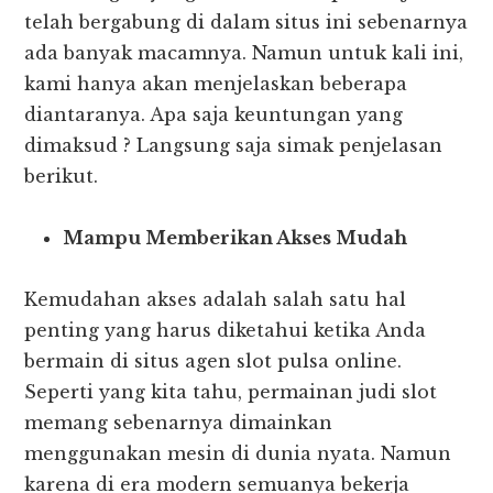
telah bergabung di dalam situs ini sebenarnya
ada banyak macamnya. Namun untuk kali ini,
kami hanya akan menjelaskan beberapa
diantaranya. Apa saja keuntungan yang
dimaksud ? Langsung saja simak penjelasan
berikut.
Mampu Memberikan Akses Mudah
Kemudahan akses adalah salah satu hal
penting yang harus diketahui ketika Anda
bermain di situs agen slot pulsa online.
Seperti yang kita tahu, permainan judi slot
memang sebenarnya dimainkan
menggunakan mesin di dunia nyata. Namun
karena di era modern semuanya bekerja