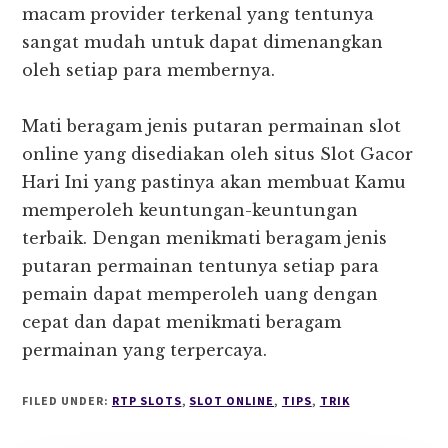
macam provider terkenal yang tentunya
sangat mudah untuk dapat dimenangkan
oleh setiap para membernya.
Mati beragam jenis putaran permainan slot
online yang disediakan oleh situs Slot Gacor
Hari Ini yang pastinya akan membuat Kamu
memperoleh keuntungan-keuntungan
terbaik. Dengan menikmati beragam jenis
putaran permainan tentunya setiap para
pemain dapat memperoleh uang dengan
cepat dan dapat menikmati beragam
permainan yang terpercaya.
FILED UNDER:
RTP SLOTS
,
SLOT ONLINE
,
TIPS
,
TRIK