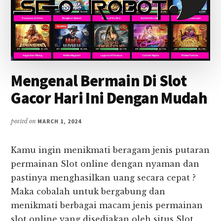
Mengenal Bermain Di Slot
Gacor Hari Ini Dengan Mudah
posted on
MARCH 1, 2024
Kamu ingin menikmati beragam jenis putaran
permainan Slot online dengan nyaman dan
pastinya menghasilkan uang secara cepat ?
Maka cobalah untuk bergabung dan
menikmati berbagai macam jenis permainan
slot online yang disediakan oleh situs Slot