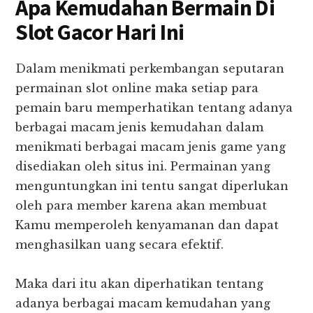
Apa Kemudahan Bermain Di
Slot Gacor Hari Ini
Dalam menikmati perkembangan seputaran
permainan slot online maka setiap para
pemain baru memperhatikan tentang adanya
berbagai macam jenis kemudahan dalam
menikmati berbagai macam jenis game yang
disediakan oleh situs ini. Permainan yang
menguntungkan ini tentu sangat diperlukan
oleh para member karena akan membuat
Kamu memperoleh kenyamanan dan dapat
menghasilkan uang secara efektif.
Maka dari itu akan diperhatikan tentang
adanya berbagai macam kemudahan yang