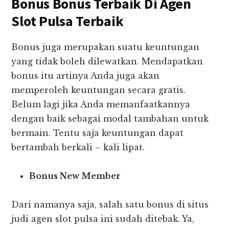
Bonus Bonus Terbaik Di Agen
Slot Pulsa Terbaik
Bonus juga merupakan suatu keuntungan
yang tidak boleh dilewatkan. Mendapatkan
bonus itu artinya Anda juga akan
memperoleh keuntungan secara gratis.
Belum lagi jika Anda memanfaatkannya
dengan baik sebagai modal tambahan untuk
bermain. Tentu saja keuntungan dapat
bertambah berkali – kali lipat.
Bonus New Member
Dari namanya saja, salah satu bonus di situs
judi agen slot pulsa ini sudah ditebak. Ya,