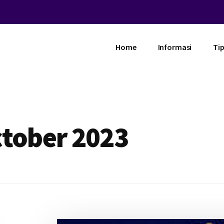
Home
Informasi
Ti
ctober 2023