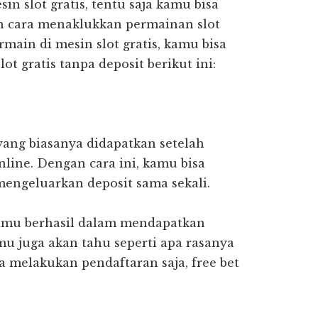
in slot gratis, tentu saja kamu bisa
an cara menaklukkan permainan slot
ermain di mesin slot gratis, kamu bisa
t gratis tanpa deposit berikut ini:
yang biasanya didapatkan setelah
nline. Dengan cara ini, kamu bisa
engeluarkan deposit sama sekali.
kamu berhasil dalam mendapatkan
u juga akan tahu seperti apa rasanya
a melakukan pendaftaran saja, free bet