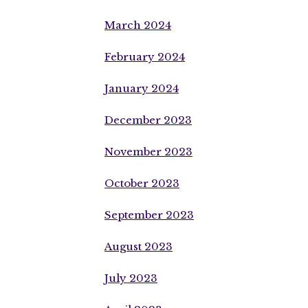
March 2024
February 2024
January 2024
December 2023
November 2023
October 2023
September 2023
August 2023
July 2023