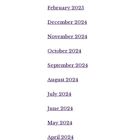
February 2025
December 2024
November 2024
October 2024
September 2024
August 2024
July 2024
June 2024
May 2024
April 2024