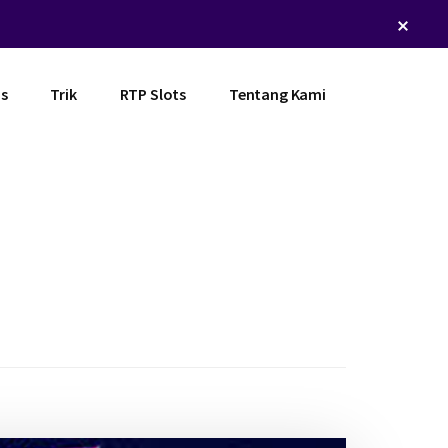
Clos
Top
Bann
ps
Trik
RTP Slots
Tentang Kami