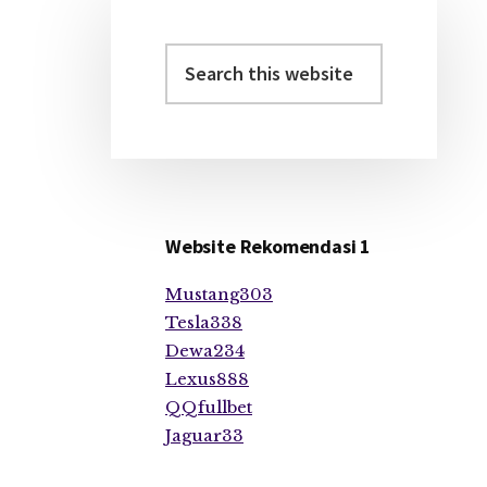
Primary
Sidebar
Search
this
website
Website Rekomendasi 1
Mustang303
Tesla338
Dewa234
Lexus888
QQfullbet
Jaguar33