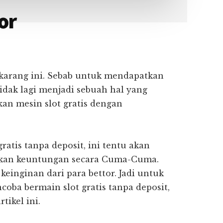
or
ekarang ini. Sebab untuk mendapatkan
tidak lagi menjadi sebuah hal yang
an mesin slot gratis dengan
ratis tanpa deposit, ini tentu akan
kan keuntungan secara Cuma-Cuma.
 keinginan dari para bettor. Jadi untuk
coba bermain slot gratis tanpa deposit,
tikel ini.