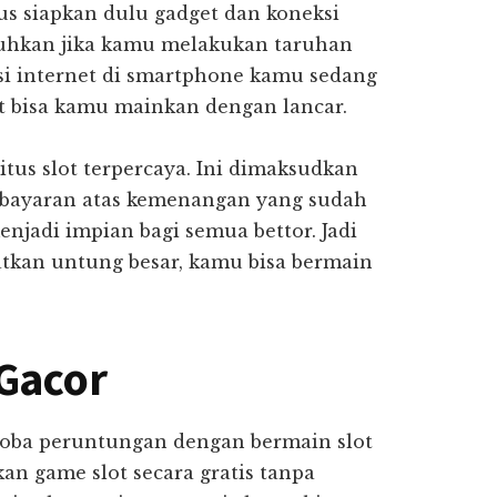
us siapkan dulu gadget dan koneksi
tuhkan jika kamu melakukan taruhan
eksi internet di smartphone kamu sedang
ot bisa kamu mainkan dengan lancar.
tus slot terpercaya. Ini dimaksudkan
bayaran atas kemenangan yang sudah
jadi impian bagi semua bettor. Jadi
tkan untung besar, kamu bisa bermain
 Gacor
coba peruntungan dengan bermain slot
n game slot secara gratis tanpa