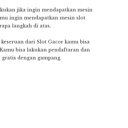
lakukan jika ingin mendapatkan mesin
amu ingin mendapatkan mesin slot
rapa langkah di atas.
keseruan dari Slot Gacor kamu bisa
. Kamu bisa lakukan pendaftaran dan
 gratis dengan gampang.