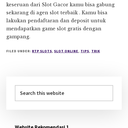
keseruan dari Slot Gacor kamu bisa gabung
sekarang di agen slot terbaik . Kamu bisa
lakukan pendaftaran dan deposit untuk
mendapatkan game slot gratis dengan
gampang.
FILED UNDER:
RTP SLOTS
,
SLOT ONLINE
,
TIPS
,
TRIK
Primary
Sidebar
Search
this
website
Website Rekomendasi 1