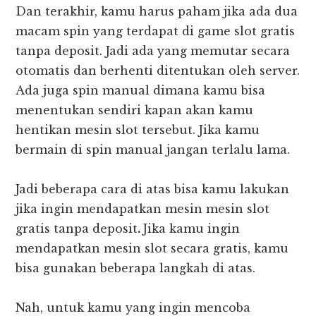
Dan terakhir, kamu harus paham jika ada dua
macam spin yang terdapat di game slot gratis
tanpa deposit. Jadi ada yang memutar secara
otomatis dan berhenti ditentukan oleh server.
Ada juga spin manual dimana kamu bisa
menentukan sendiri kapan akan kamu
hentikan mesin slot tersebut. Jika kamu
bermain di spin manual jangan terlalu lama.
Jadi beberapa cara di atas bisa kamu lakukan
jika ingin mendapatkan mesin mesin slot
gratis tanpa deposit
.
Jika kamu ingin
mendapatkan mesin slot secara gratis, kamu
bisa gunakan beberapa langkah di atas.
Nah, untuk kamu yang ingin mencoba