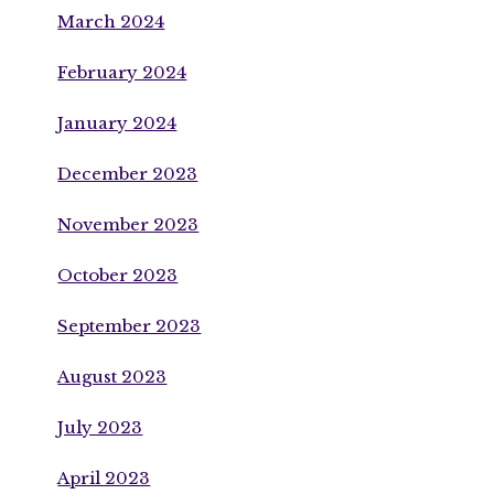
March 2024
February 2024
January 2024
December 2023
November 2023
October 2023
September 2023
August 2023
July 2023
April 2023