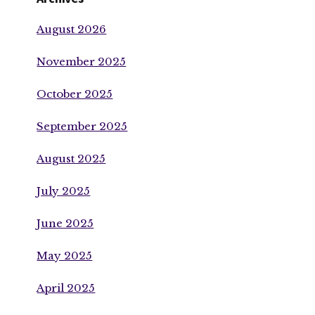
August 2026
November 2025
October 2025
September 2025
August 2025
July 2025
June 2025
May 2025
April 2025