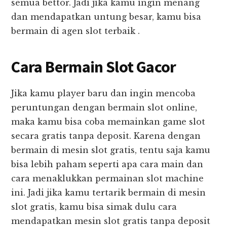
semua bettor. Jadi jika kamu ingin menang
dan mendapatkan untung besar, kamu bisa
bermain di agen slot terbaik .
Cara Bermain Slot Gacor
Jika kamu player baru dan ingin mencoba
peruntungan dengan bermain slot online,
maka kamu bisa coba memainkan game slot
secara gratis tanpa deposit. Karena dengan
bermain di mesin slot gratis, tentu saja kamu
bisa lebih paham seperti apa cara main dan
cara menaklukkan permainan slot machine
ini. Jadi jika kamu tertarik bermain di mesin
slot gratis, kamu bisa simak dulu cara
mendapatkan mesin slot gratis tanpa deposit