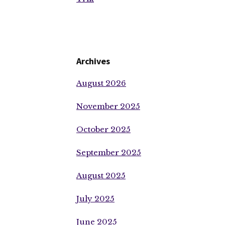
Archives
August 2026
November 2025
October 2025
September 2025
August 2025
July 2025
June 2025