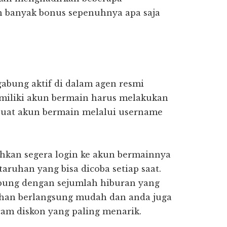
h banyak bonus sepenuhnya apa saja
abung aktif di dalam agen resmi
emiliki akun bermain harus melakukan
buat akun bermain melalui username
lahkan segera login ke akun bermainnya
taruhan yang bisa dicoba setiap saat.
ubung dengan sejumlah hiburan yang
uhan berlangsung mudah dan anda juga
am diskon yang paling menarik.