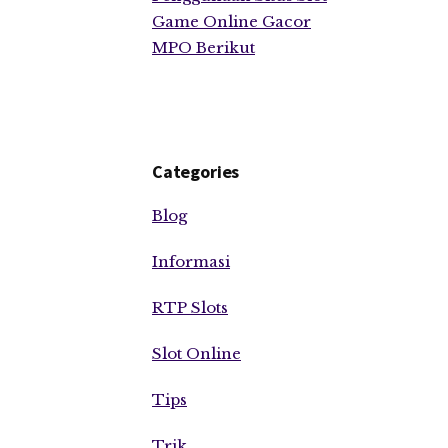
Game Online Gacor
MPO Berikut
Categories
Blog
Informasi
RTP Slots
Slot Online
Tips
Trik