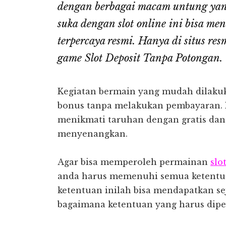
dengan berbagai macam untung yan
suka dengan slot online ini bisa me
terpercaya resmi.
Hanya di situs res
game Slot Deposit Tanpa Potongan.
Kegiatan bermain yang mudah dilaku
bonus tanpa melakukan pembayaran.
menikmati taruhan dengan gratis da
menyenangkan.
Agar bisa memperoleh permainan
slo
anda harus memenuhi semua ketentu
ketentuan inilah bisa mendapatkan se
bagaimana ketentuan yang harus dip