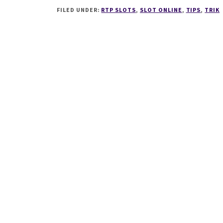
FILED UNDER:
RTP SLOTS
,
SLOT ONLINE
,
TIPS
,
TRIK