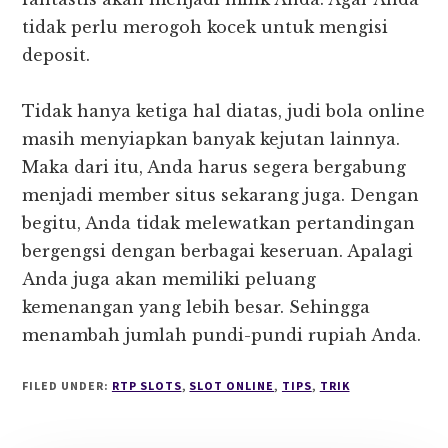
tidak perlu merogoh kocek untuk mengisi
deposit.
Tidak hanya ketiga hal diatas, judi bola online
masih menyiapkan banyak kejutan lainnya.
Maka dari itu, Anda harus segera bergabung
menjadi member situs sekarang juga.
Dengan
begitu, Anda tidak melewatkan pertandingan
bergengsi dengan berbagai keseruan. Apalagi
Anda juga akan memiliki peluang
kemenangan yang lebih besar. Sehingga
menambah jumlah pundi-pundi rupiah Anda.
FILED UNDER:
RTP SLOTS
,
SLOT ONLINE
,
TIPS
,
TRIK