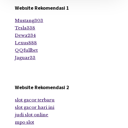
Website Rekomendasi 1
Mustang303
Tesla338
Dewa234
Lexus888
QQfullbet
Jaguar33
Website Rekomendasi 2
slot gacor terbaru
slot gacor hari ini
judi slot online
mpo slot