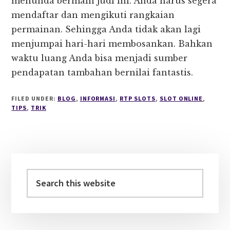
menunda bermain judi ini. Anda harus segera
mendaftar dan mengikuti rangkaian
permainan. Sehingga Anda tidak akan lagi
menjumpai hari-hari membosankan. Bahkan
waktu luang Anda bisa menjadi sumber
pendapatan tambahan bernilai fantastis.
FILED UNDER:
BLOG
,
INFORMASI
,
RTP SLOTS
,
SLOT ONLINE
,
TIPS
,
TRIK
Primary
Sidebar
Search
this
website