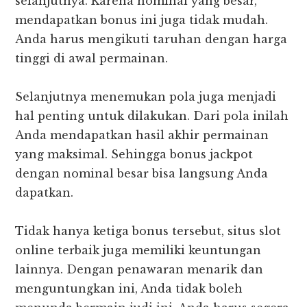
selanjutnya.
Karena nominal yang besar,
mendapatkan bonus ini juga tidak mudah.
Anda harus mengikuti taruhan dengan harga
tinggi di awal permainan.
Selanjutnya menemukan pola juga menjadi
hal penting untuk dilakukan. Dari pola inilah
Anda mendapatkan hasil akhir permainan
yang maksimal. Sehingga bonus jackpot
dengan nominal besar bisa langsung Anda
dapatkan.
Tidak hanya ketiga bonus tersebut, situs slot
online terbaik juga memiliki keuntungan
lainnya. Dengan penawaran menarik dan
menguntungkan ini, Anda tidak boleh