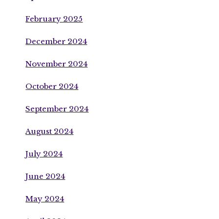
February 2025
December 2024
November 2024
October 2024
September 2024
August 2024
July 2024
June 2024
May 2024