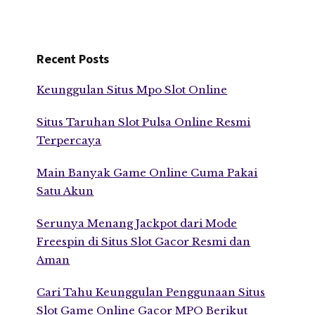
Recent Posts
Keunggulan Situs Mpo Slot Online
Situs Taruhan Slot Pulsa Online Resmi
Terpercaya
Main Banyak Game Online Cuma Pakai
Satu Akun
Serunya Menang Jackpot dari Mode
Freespin di Situs Slot Gacor Resmi dan
Aman
Cari Tahu Keunggulan Penggunaan Situs
Slot Game Online Gacor MPO Berikut