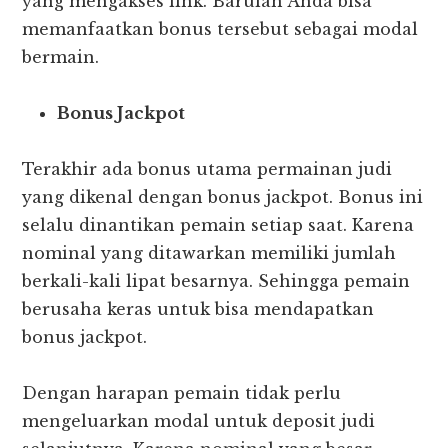
yang mengakses link. Barulah Anda bisa
memanfaatkan bonus tersebut sebagai modal
bermain.
Bonus Jackpot
Terakhir ada bonus utama permainan judi
yang dikenal dengan bonus jackpot. Bonus ini
selalu dinantikan pemain setiap saat. Karena
nominal yang ditawarkan memiliki jumlah
berkali-kali lipat besarnya. Sehingga pemain
berusaha keras untuk bisa mendapatkan
bonus jackpot.
Dengan harapan pemain tidak perlu
mengeluarkan modal untuk deposit judi