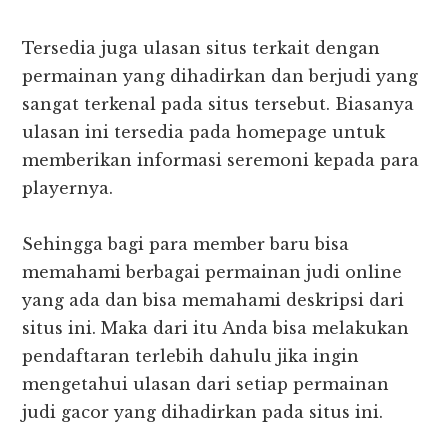
Tersedia juga ulasan situs terkait dengan
permainan yang dihadirkan dan berjudi yang
sangat terkenal pada situs tersebut. Biasanya
ulasan ini tersedia pada homepage untuk
memberikan informasi seremoni kepada para
playernya.
Sehingga bagi para member baru bisa
memahami berbagai permainan judi online
yang ada dan bisa memahami deskripsi dari
situs ini. Maka dari itu Anda bisa melakukan
pendaftaran terlebih dahulu jika ingin
mengetahui ulasan dari setiap permainan
judi gacor yang dihadirkan pada situs ini.