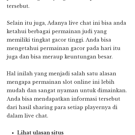
tersebut.
Selain itu juga, Adanya live chat ini bisa anda
ketahui berbagai permainan judi yang
memiliki tingkat gacor tinggi.
Anda bisa
mengetahui permainan gacor pada hari itu
juga dan bisa meraup keuntungan besar.
Hal inilah yang menjadi salah satu alasan
mengapa permainan slot online ini lebih
mudah dan sangat nyaman untuk dimainkan.
Anda bisa mendapatkan informasi tersebut
dari hasil sharing para setiap playernya di
dalam live chat.
Lihat ulasan situs