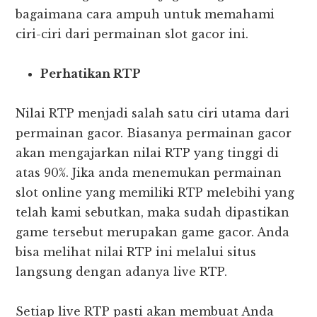
bagaimana cara ampuh untuk memahami
ciri-ciri dari permainan slot gacor ini.
Perhatikan RTP
Nilai RTP menjadi salah satu ciri utama dari
permainan gacor. Biasanya permainan gacor
akan mengajarkan nilai RTP yang tinggi di
atas 90%. Jika anda menemukan permainan
slot online yang memiliki RTP melebihi yang
telah kami sebutkan, maka sudah dipastikan
game tersebut merupakan game gacor. Anda
bisa melihat nilai RTP ini melalui situs
langsung dengan adanya live RTP.
Setiap live RTP pasti akan membuat Anda