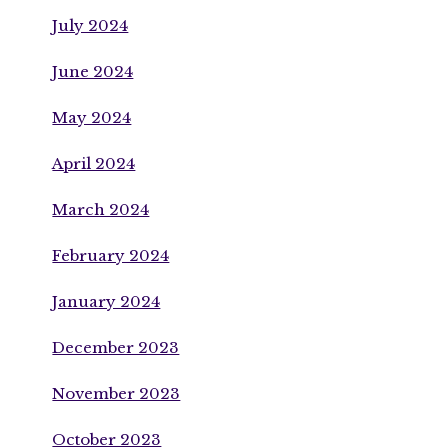
July 2024
June 2024
May 2024
April 2024
March 2024
February 2024
January 2024
December 2023
November 2023
October 2023