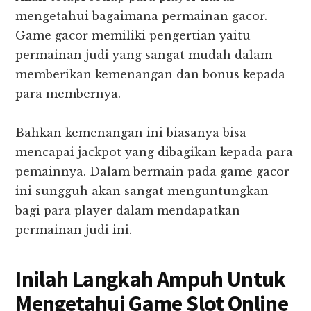
mengetahui bagaimana permainan gacor.
Game gacor memiliki pengertian yaitu
permainan judi yang sangat mudah dalam
memberikan kemenangan dan bonus kepada
para membernya.
Bahkan kemenangan ini biasanya bisa
mencapai jackpot yang dibagikan kepada para
pemainnya. Dalam bermain pada game gacor
ini sungguh akan sangat menguntungkan
bagi para player dalam mendapatkan
permainan judi ini.
Inilah Langkah Ampuh Untuk
Mengetahui Game Slot Online