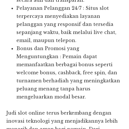
Pelayanan Pelanggan 24/7 : Situs slot
terpercaya menyediakan layanan
pelanggan yang responsif dan tersedia
sepanjang waktu, baik melalui live chat,
email, maupun telepon.
Bonus dan Promosi yang
Menguntungkan : Pemain dapat
memanfaatkan berbagai bonus seperti
welcome bonus, cashback, free spin, dan
turnamen berhadiah yang meningkatkan
peluang menang tanpa harus
mengeluarkan modal besar.
Judi slot online terus berkembang dengan
inovasi teknologi yang menjadikannya lebih
menarik dan aman bagi pemain. Dari