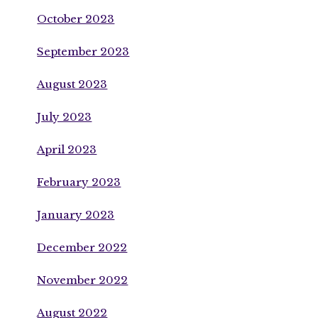
October 2023
September 2023
August 2023
July 2023
April 2023
February 2023
January 2023
December 2022
November 2022
August 2022