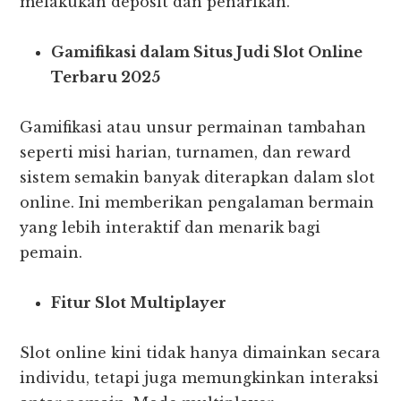
melakukan deposit dan penarikan.
Gamifikasi dalam Situs Judi Slot Online
Terbaru 2025
Gamifikasi atau unsur permainan tambahan
seperti misi harian, turnamen, dan reward
sistem semakin banyak diterapkan dalam slot
online. Ini memberikan pengalaman bermain
yang lebih interaktif dan menarik bagi
pemain.
Fitur Slot Multiplayer
Slot online kini tidak hanya dimainkan secara
individu, tetapi juga memungkinkan interaksi