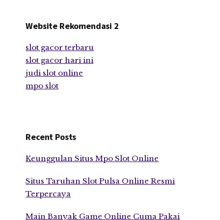
Website Rekomendasi 2
slot gacor terbaru
slot gacor hari ini
judi slot online
mpo slot
Recent Posts
Keunggulan Situs Mpo Slot Online
Situs Taruhan Slot Pulsa Online Resmi
Terpercaya
Main Banyak Game Online Cuma Pakai