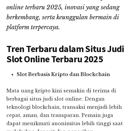
online terbaru 2025, inovasi yang sedang
berkembang, serta keunggulan bermain di
platform terpercaya.
Tren Terbaru dalam Situs Judi
Slot Online Terbaru 2025
Slot Berbasis Kripto dan Blockchain
Mata uang kripto kini semakin di terima di
berbagai situs judi slot online. Dengan
teknologi blockchain, transaksi menjadi lebih
cepat, aman, dan transparan. Pemain juga
dapat menikmati anonimitas lebih tinggi saat