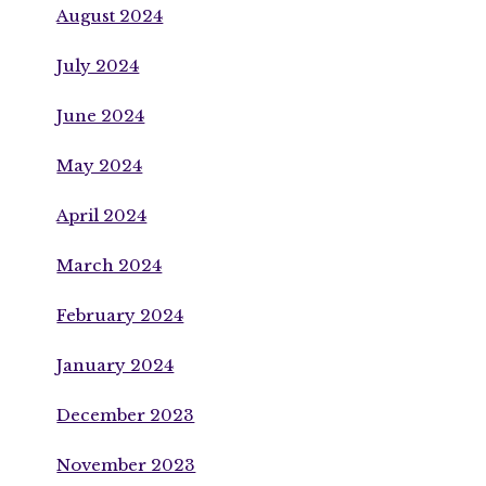
August 2024
July 2024
June 2024
May 2024
April 2024
March 2024
February 2024
January 2024
December 2023
November 2023