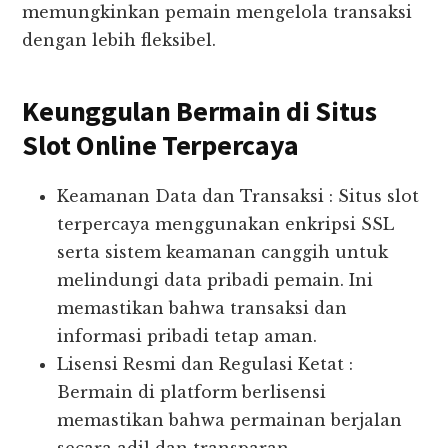
memungkinkan pemain mengelola transaksi
dengan lebih fleksibel.
Keunggulan Bermain di Situs
Slot Online Terpercaya
Keamanan Data dan Transaksi : Situs slot
terpercaya menggunakan enkripsi SSL
serta sistem keamanan canggih untuk
melindungi data pribadi pemain. Ini
memastikan bahwa transaksi dan
informasi pribadi tetap aman.
Lisensi Resmi dan Regulasi Ketat :
Bermain di platform berlisensi
memastikan bahwa permainan berjalan
secara adil dan transparan.