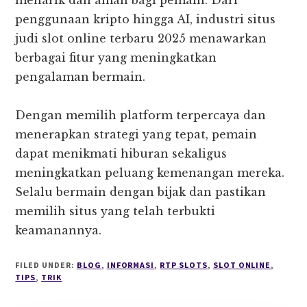
penggunaan kripto hingga AI, industri situs
judi slot online terbaru 2025 menawarkan
berbagai fitur yang meningkatkan
pengalaman bermain.
Dengan memilih platform terpercaya dan
menerapkan strategi yang tepat, pemain
dapat menikmati hiburan sekaligus
meningkatkan peluang kemenangan mereka.
Selalu bermain dengan bijak dan pastikan
memilih situs yang telah terbukti
keamanannya.
FILED UNDER:
BLOG
,
INFORMASI
,
RTP SLOTS
,
SLOT ONLINE
,
TIPS
,
TRIK