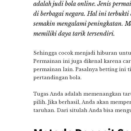
adalah judi bola online. Jenis perm
di berbagai negara.
Hal ini terbukt
semakin mengalami peningkatan. Me
memiliki daya tarik tersendiri.
Sehingga cocok menjadi hiburan untu
Permainan ini juga dikenal karena c
permainan lain. Pasalnya betting ini 
pertandingan bola.
Tugas Anda adalah memenangkan tar
pilih. Jika berhasil, Anda akan mempe
taruhan. Dari situlah Anda bisa men