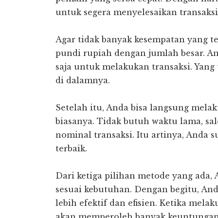
untuk segera menyelesaikan transaksi
Agar tidak banyak kesempatan yang 
pundi rupiah dengan jumlah besar.
An
saja untuk melakukan transaksi. Yang
di dalamnya.
Setelah itu, Anda bisa langsung melak
biasanya. Tidak butuh waktu lama, s
nominal transaksi. Itu artinya, Anda 
terbaik.
Dari ketiga pilihan metode yang ada
sesuai kebutuhan. Dengan begitu, And
lebih efektif dan efisien. Ketika mela
akan memperoleh banyak keuntunga