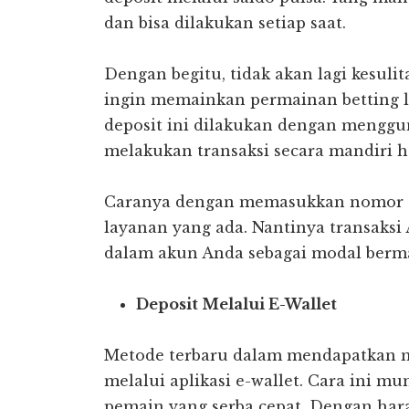
dan bisa dilakukan setiap saat.
Dengan begitu, tidak akan lagi kesuli
ingin memainkan permainan betting 
deposit ini dilakukan dengan menggun
melakukan transaksi secara mandiri 
Caranya dengan memasukkan nomor t
layanan yang ada. Nantinya transaks
dalam akun Anda sebagai modal berma
Deposit Melalui E-Wallet
Metode terbaru dalam mendapatkan mo
melalui aplikasi e-wallet. Cara ini mu
pemain yang serba cepat.
Dengan har