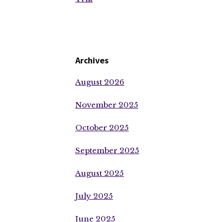
Archives
August 2026
November 2025
October 2025
September 2025
August 2025
July 2025
June 2025