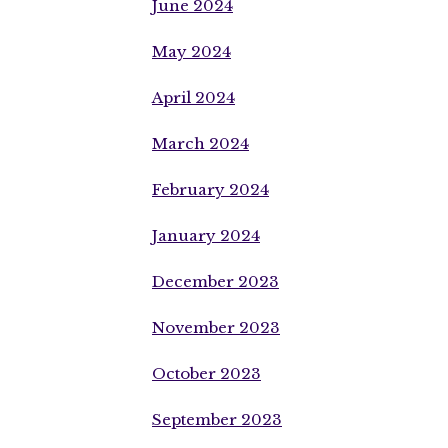
June 2024
May 2024
April 2024
March 2024
February 2024
January 2024
December 2023
November 2023
October 2023
September 2023