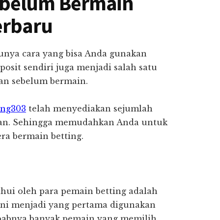
ebelum Bermain
erbaru
tunya cara yang bisa Anda gunakan
osit sendiri juga menjadi salah satu
kan sebelum bermain.
ng303
telah menyediakan sejumlah
kan. Sehingga memudahkan Anda untuk
a bermain betting.
hui oleh para pemain betting adalah
ini menjadi yang pertama digunakan
ebabnya banyak pemain yang memilih