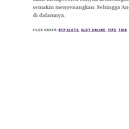
semakin menyenangkan. Sehingga An
di dalamnya.
FILED UNDER:
RTP SLOTS
,
SLOT ONLINE
,
TIPS
,
TRIK