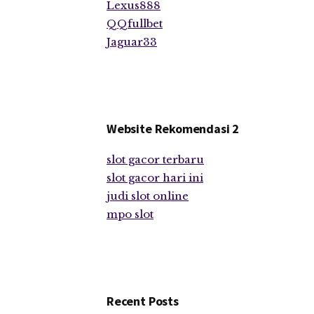
Lexus888
QQfullbet
Jaguar33
Website Rekomendasi 2
slot gacor terbaru
slot gacor hari ini
judi slot online
mpo slot
Recent Posts