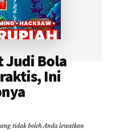
 Judi Bola
aktis, Ini
pnya
yang tidak boleh Anda lewatkan