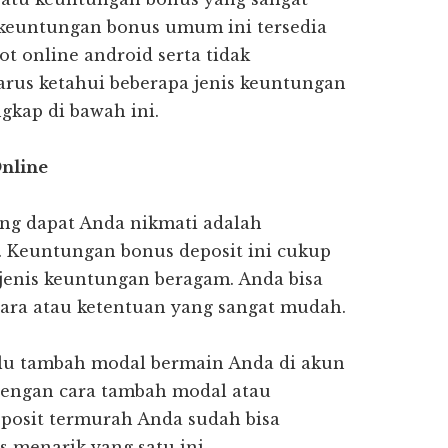
keuntungan bonus umum ini tersedia
t online android serta tidak
arus ketahui beberapa jenis keuntungan
gkap di bawah ini.
nline
g dapat Anda nikmati adalah
. Keuntungan bonus deposit ini cukup
jenis keuntungan beragam. Anda bisa
ara atau ketentuan yang sangat mudah.
rlu tambah modal bermain Anda di akun
engan cara tambah modal atau
eposit termurah Anda sudah bisa
 menarik yang satu ini.