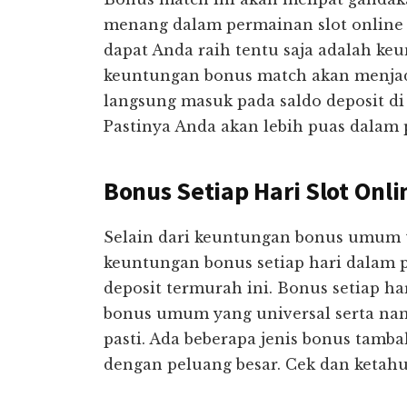
menang dalam permainan slot online
dapat Anda raih tentu saja adalah k
keuntungan bonus match akan menjad
langsung masuk pada saldo deposit di
Pastinya Anda akan lebih puas dalam 
Bonus Setiap Hari Slot Onl
Selain dari keuntungan bonus umum ter
keuntungan bonus setiap hari dalam 
deposit termurah ini. Bonus setiap ha
bonus umum yang universal serta namu
pasti. Ada beberapa jenis bonus tamba
dengan peluang besar. Cek dan ketahui