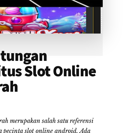
ntungan
tus Slot Online
rah
rah merupakan salah satu referensi
a pecinta slot online android. Ada