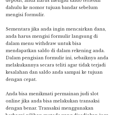
deposit, anda harus mengisi saldo terlebih
dahulu ke nomor tujuan bandar sebelum
mengisi formulir.
Sementara jika anda ingin mencairkan dana,
anda harus mengisi formulir langsung di
dalam menu withdraw untuk bisa
mendapatkan saldo di dalam rekening anda.
Dalam pengisian formulir ini, sebaiknya anda
melakukannya secara teliti agar tidak terjadi
kesalahan dan saldo anda sampai ke tujuan
dengan cepat.
Anda bisa menikmati permainan judi slot
online jika anda bisa melakukan transaksi
dengan benar. Transaksi menggunakan