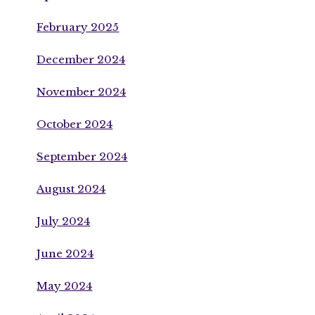
February 2025
December 2024
November 2024
October 2024
September 2024
August 2024
July 2024
June 2024
May 2024