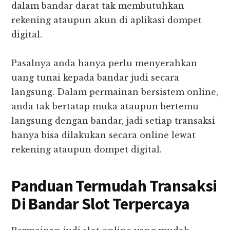
dalam bandar darat tak membutuhkan
rekening ataupun akun di aplikasi dompet
digital.
Pasalnya anda hanya perlu menyerahkan
uang tunai kepada bandar judi secara
langsung. Dalam permainan bersistem online,
anda tak bertatap muka ataupun bertemu
langsung dengan bandar, jadi setiap transaksi
hanya bisa dilakukan secara online lewat
rekening ataupun dompet digital.
Panduan Termudah Transaksi
Di Bandar Slot Terpercaya