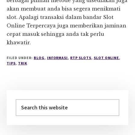
berbagai pilihan metode yang disediakan juga
akan membuat anda bisa segera menikmati
slot. Apalagi transaksi dalam bandar Slot
Online Terpercaya juga memberikan jaminan
cepat masuk sehingga anda tak perlu
khawatir.
FILED UNDER:
BLOG
,
INFORMASI
,
RTP SLOTS
,
SLOT ONLINE
,
TIPS
,
TRIK
Primary
Sidebar
Search
this
website