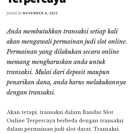
posted on
NOVEMBER 4, 2022
Anda membutuhkan transaksi setiap kali
akan mengawali permainan judi slot online.
Permainan yang dilakukan secara online
memang mengharuskan anda untuk
transaksi. Mulai dari deposit maupun
penarikan dana, anda harus melakukannya
dengan transaksi.
Akan tetapi, transaksi dalam Bandar Slot
Online Terpercaya berbeda dengan transaksi
dalam permainan judi slot darat. Transaksi