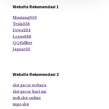
Website Rekomendasi 1
Mustang303
Tesla338
Dewa234
Lexus888
QQfullbet
Jaguar33
Website Rekomendasi 2
slot gacor terbaru
slot gacor hari ini
judi slot online
mpo slot