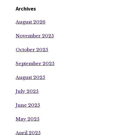
Archives
August 2026
November 2025
October 2025
September 2025
August 2025
July 2025
June 2025
May 2025
April 2025